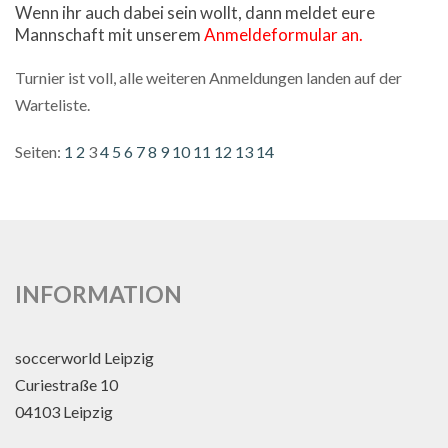
Wenn ihr auch dabei sein wollt, dann meldet eure
Mannschaft mit unserem
Anmeldeformular an.
Turnier ist voll, alle weiteren Anmeldungen landen auf der
Warteliste.
Seiten:
1
2
3
4
5
6
7
8
9
10
11
12
13
14
INFORMATION
soccerworld Leipzig
Curiestraße 10
04103 Leipzig