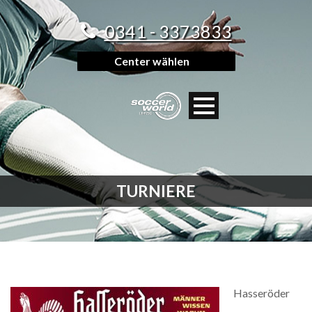
0341 - 3373833
Center wählen
TURNIERE
Hasseröder